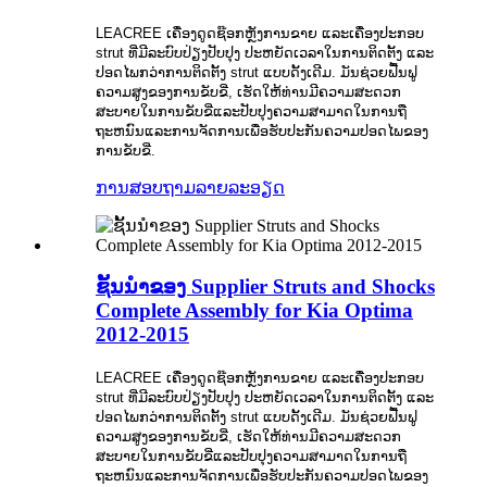
LEACREE ເຄື່ອງດູດຊ໊ອກຫຼັງການຂາຍ ແລະເຄື່ອງປະກອບ
strut ທີ່ມີລະບົບປ່ຽງປັບປຸງ ປະຫຍັດເວລາໃນການຕິດຕັ້ງ ແລະ
ປອດໄພກວ່າການຕິດຕັ້ງ strut ແບບດັ້ງເດີມ. ມັນຊ່ວຍຟື້ນຟູ
ຄວາມສູງຂອງການຂັບຂີ່, ເຮັດໃຫ້ທ່ານມີຄວາມສະດວກ
ສະບາຍໃນການຂັບຂີ່ແລະປັບປຸງຄວາມສາມາດໃນການຖື
ຖະຫນົນແລະການຈັດການເພື່ອຮັບປະກັນຄວາມປອດໄພຂອງ
ການຂັບຂີ່.
ການສອບຖາມ
ລາຍລະອຽດ
ຊັ້ນນໍາຂອງ Supplier Struts and Shocks
Complete Assembly for Kia Optima
2012-2015
LEACREE ເຄື່ອງດູດຊ໊ອກຫຼັງການຂາຍ ແລະເຄື່ອງປະກອບ
strut ທີ່ມີລະບົບປ່ຽງປັບປຸງ ປະຫຍັດເວລາໃນການຕິດຕັ້ງ ແລະ
ປອດໄພກວ່າການຕິດຕັ້ງ strut ແບບດັ້ງເດີມ. ມັນຊ່ວຍຟື້ນຟູ
ຄວາມສູງຂອງການຂັບຂີ່, ເຮັດໃຫ້ທ່ານມີຄວາມສະດວກ
ສະບາຍໃນການຂັບຂີ່ແລະປັບປຸງຄວາມສາມາດໃນການຖື
ຖະຫນົນແລະການຈັດການເພື່ອຮັບປະກັນຄວາມປອດໄພຂອງ