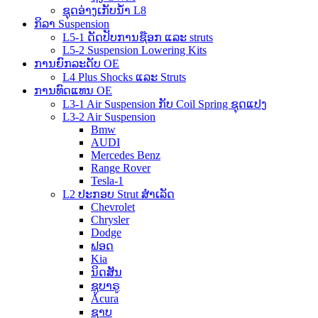
ຊຸດອ່າງເກັບນ້ຳ L8
ກິລາ Suspension
L5-1 ດັດປັບການຊ໊ອກ ແລະ struts
L5-2 Suspension Lowering Kits
ການຍົກລະດັບ OE
L4 Plus Shocks ແລະ Struts
ການທົດແທນ OE
L3-1 Air Suspension ກັບ Coil Spring ຊຸດແປງ
L3-2 Air Suspension
Bmw
AUDI
Mercedes Benz
Range Rover
Tesla-1
L2 ປະກອບ Strut ສໍາເລັດ
Chevrolet
Chrysler
Dodge
ຟອດ
Kia
ນິດສັນ
ຊູບາຣູ
Acura
ຊາບ