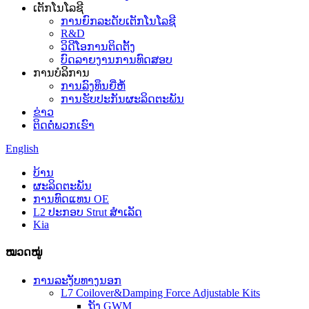
ເຕັກໂນໂລຊີ
ການຍົກລະດັບເຕັກໂນໂລຊີ
R&D
ວິດີໂອການຕິດຕັ້ງ
ບົດລາຍງານການທົດສອບ
ການບໍລິການ
ການລົງທຶນຍີ່ຫໍ້
ການຮັບປະກັນຜະລິດຕະພັນ
ຂ່າວ
ຕິດຕໍ່ພວກເຮົາ
English
ບ້ານ
ຜະລິດຕະພັນ
ການທົດແທນ OE
L2 ປະກອບ Strut ສໍາເລັດ
Kia
ໝວດໝູ່
ການລະງັບທາງນອກ
L7 Coilover&Damping Force Adjustable Kits
ຖັງ GWM