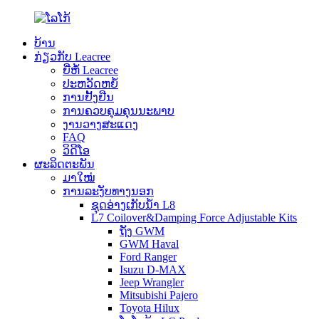
ບ້ານ
ກ່ຽວກັບ Leacree
ຍີ່ຫໍ້ Leacree
ປະຫວັດຫຍໍ້
ການຢັ້ງຢືນ
ການຄວບຄຸມຄຸນນະພາບ
ງານວາງສະແດງ
FAQ
ວິດີໂອ
ຜະລິດຕະພັນ
ມາໃໝ່
ການລະງັບທາງນອກ
ຊຸດອ່າງເກັບນ້ຳ L8
L7 Coilover&Damping Force Adjustable Kits
ຖັງ GWM
GWM Haval
Ford Ranger
Isuzu D-MAX
Jeep Wrangler
Mitsubishi Pajero
Toyota Hilux