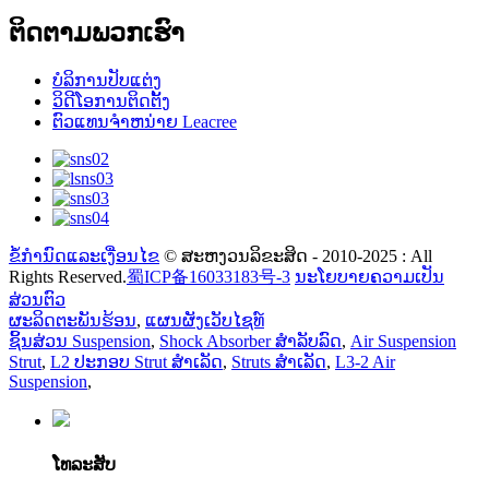
ຕິດຕາມພວກເຮົາ
ບໍລິການປັບແຕ່ງ
ວິດີໂອການຕິດຕັ້ງ
ຕົວແທນຈໍາຫນ່າຍ Leacree
ຂໍ້ກໍານົດແລະເງື່ອນໄຂ
© ສະຫງວນລິຂະສິດ - 2010-2025 : All
Rights Reserved.
蜀ICP备16033183号-3
ນະໂຍບາຍຄວາມເປັນ
ສ່ວນຕົວ
ຜະລິດຕະພັນຮ້ອນ
,
ແຜນຜັງເວັບໄຊທ໌
ຊິ້ນສ່ວນ Suspension
,
Shock Absorber ສໍາລັບລົດ
,
Air Suspension
Strut
,
L2 ປະກອບ Strut ສໍາເລັດ
,
Struts ສໍາເລັດ
,
L3-2 Air
Suspension
,
ໂທລະສັບ