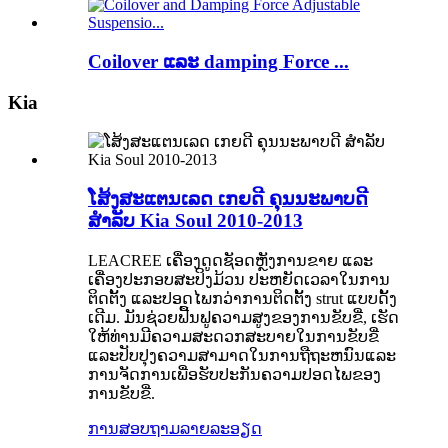
Coilover ແລະ damping Force ...
Kia
ໂສ້ງສະແຕນເລດ ເກຍດີ ຄຸນນະພາບດີ
ສຳລັບ Kia Soul 2010-2013
LEACREE ເຄື່ອງດູດຊັອດຫຼັງການຂາຍ ແລະ
ເຄື່ອງປະກອບສະປິງມ້ວນ ປະຫຍັດເວລາໃນການ
ຕິດຕັ້ງ ແລະປອດໄພກວ່າການຕິດຕັ້ງ strut ແບບດັ້ງ
ເດີມ. ມັນຊ່ວຍຟື້ນຟູຄວາມສູງຂອງການຂັບຂີ່, ເຮັດ
ໃຫ້ທ່ານມີຄວາມສະດວກສະບາຍໃນການຂັບຂີ່
ແລະປັບປຸງຄວາມສາມາດໃນການຖືຖະຫນົນແລະ
ການຈັດການເພື່ອຮັບປະກັນຄວາມປອດໄພຂອງ
ການຂັບຂີ່.
ການສອບຖາມ
ລາຍລະອຽດ