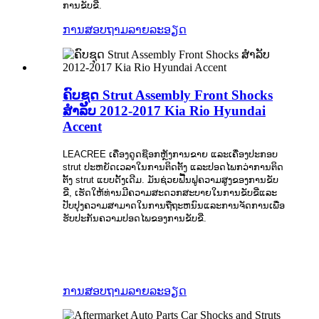
ການຂັບຂີ່.
ການສອບຖາມ
ລາຍລະອຽດ
ຄົບຊຸດ Strut Assembly Front Shocks
ສໍາລັບ 2012-2017 Kia Rio Hyundai
Accent
LEACREE ເຄື່ອງດູດຊ໊ອກຫຼັງການຂາຍ ແລະເຄື່ອງປະກອບ
strut ປະຫຍັດເວລາໃນການຕິດຕັ້ງ ແລະປອດໄພກວ່າການຕິດ
ຕັ້ງ strut ແບບດັ້ງເດີມ. ມັນຊ່ວຍຟື້ນຟູຄວາມສູງຂອງການຂັບ
ຂີ່, ເຮັດໃຫ້ທ່ານມີຄວາມສະດວກສະບາຍໃນການຂັບຂີ່ແລະ
ປັບປຸງຄວາມສາມາດໃນການຖືຖະຫນົນແລະການຈັດການເພື່ອ
ຮັບປະກັນຄວາມປອດໄພຂອງການຂັບຂີ່.
ການສອບຖາມ
ລາຍລະອຽດ