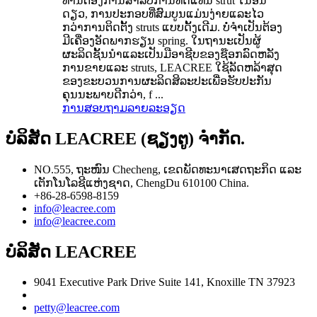
ທ່ານຕ້ອງການສໍາລັບການທົດແທນ strut ໃນອັນ
ດຽວ, ການປະກອບທີ່ສົມບູນແມ່ນງ່າຍແລະໄວ
ກວ່າການຕິດຕັ້ງ struts ແບບດັ້ງເດີມ. ບໍ່ຈໍາເປັນຕ້ອງ
ມີເຄື່ອງອັດພາກຮຽນ spring. ໃນຖານະເປັນຜູ້
ຜະລິດຊັ້ນນໍາແລະເປັນມືອາຊີບຂອງຊ໊ອກລົດຫລັງ
ການຂາຍແລະ struts, LEACREE ໃຊ້ລັດຫລ້າສຸດ
ຂອງຂະບວນການຜະລິດສິລະປະເພື່ອຮັບປະກັນ
ຄຸນນະພາບດີກວ່າ, f ...
ການສອບຖາມ
ລາຍລະອຽດ
ບໍລິສັດ LEACREE (ຊຽງຕູ) ຈຳກັດ.
NO.555, ຖະໜົນ Checheng, ເຂດພັດທະນາເສດຖະກິດ ແລະ
ເຕັກໂນໂລຊີແຫ່ງຊາດ, ChengDu 610100 China.
+86-28-6598-8159
info@leacree.com
info@leacree.com
ບໍລິສັດ LEACREE
9041 Executive Park Drive Suite 141, Knoxille TN 37923
petty@leacree.com