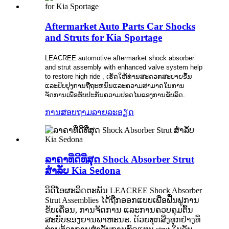
Aftermarket Auto Parts Car Shocks
and Struts for Kia Sportage
LEACREE automotive aftermarket shock absorber
and strut assembly with enhanced valve system help
to restore high ride , ເຮັດໃຫ້ທ່ານສະດວກສະບາຍຂຶ້ນ
ແລະປັບປຸງການຖືຖະຫນົນແລະຄວາມສາມາດໃນການ
ຈັດການເພື່ອຮັບປະກັນຄວາມປອດໄພຂອງການຂັບລົດ.
ການສອບຖາມ
ລາຍລະອຽດ
ລາຄາທີ່ດີທີ່ສຸດ Shock Absorber Strut
ສໍາລັບ Kia Sedona
ວິດີໂອຜະລິດຕະພັນ LEACREE Shock Absorber
Strut Assemblies ໄດ້ຖືກອອກແບບເພື່ອຟື້ນຟູການ
ຂັບເຄື່ອນ, ການຈັດການ ແລະການຄວບຄຸມຕົ້ນ
ສະບັບຂອງຍານພາຫະນະ. ດ້ວຍທຸກສິ່ງທຸກຢ່າງທີ່