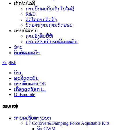
ເຕັກໂນໂລຊີ
ການຍົກລະດັບເຕັກໂນໂລຊີ
R&D
ວິດີໂອການຕິດຕັ້ງ
ບົດລາຍງານການທົດສອບ
ການບໍລິການ
ການລົງທຶນຍີ່ຫໍ້
ການຮັບປະກັນຜະລິດຕະພັນ
ຂ່າວ
ຕິດຕໍ່ພວກເຮົາ
English
ບ້ານ
ຜະລິດຕະພັນ
ການທົດແທນ OE
ເຄື່ອງດູດຊັອກ L1
Oldsmobile
ໝວດໝູ່
ການລະງັບທາງນອກ
L7 Coilover&Damping Force Adjustable Kits
ຖັງ GWM