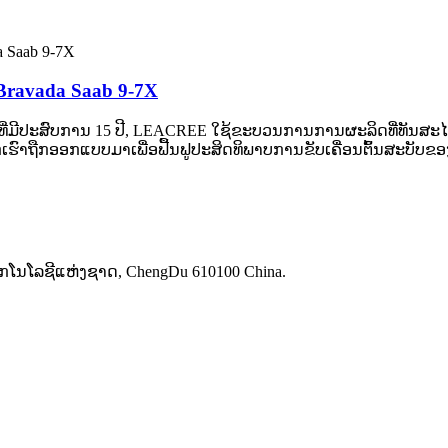
 Bravada Saab 9-7X
 ທີ່ມີປະສົບການ 15 ປີ, LEACREE ໃຊ້ຂະບວນການການຜະລິດທີ່ທັນສະໄ
ເຮົາຖືກອອກແບບມາເພື່ອຟື້ນຟູປະສິດທິພາບການຂັບເຄື່ອນຕົ້ນສະບັ
ກໂນໂລຊີແຫ່ງຊາດ, ChengDu 610100 China.