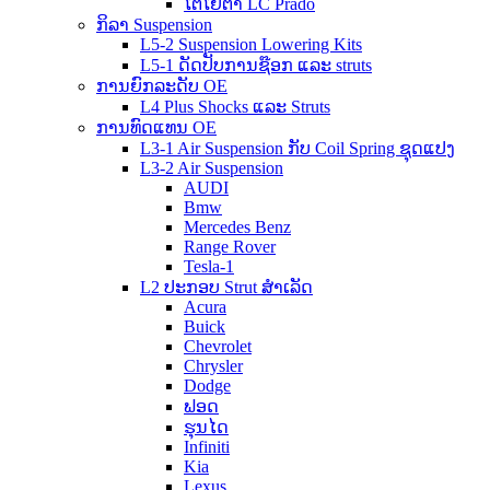
ໂຕໂຍຕ້າ LC Prado
ກິລາ Suspension
L5-2 Suspension Lowering Kits
L5-1 ດັດປັບການຊ໊ອກ ແລະ struts
ການຍົກລະດັບ OE
L4 Plus Shocks ແລະ Struts
ການທົດແທນ OE
L3-1 Air Suspension ກັບ Coil Spring ຊຸດແປງ
L3-2 Air Suspension
AUDI
Bmw
Mercedes Benz
Range Rover
Tesla-1
L2 ປະກອບ Strut ສໍາເລັດ
Acura
Buick
Chevrolet
Chrysler
Dodge
ຟອດ
ຮຸນໄດ
Infiniti
Kia
Lexus