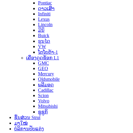
Pontiac
ດາວເສົາ
Infiniti
Lexus
Lincoln
ມິນິ
Buick
ຮຸນໄດ
VW
ໂຕໂຍຕ້າ-1
ເຄື່ອງດູດຊັອກ L1
GMC
GEO
Mercury
Oldsmobile
ພລີມອດ
Cadillac
Scion
Volvo
Mitsubishi
ຊູຊູກິ
ຊິ້ນສ່ວນ Strut
ມາໃໝ່
ບໍລິການປັບແຕ່ງ