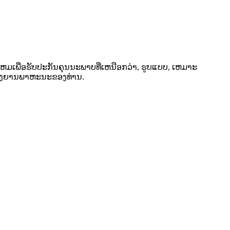
ຫມເພື່ອຮັບປະກັນຄຸນນະພາບທີ່ເຫນືອກວ່າ, ຮູບແບບ, ເຫມາະ
ບຂອງຍານພາຫະນະຂອງທ່ານ.