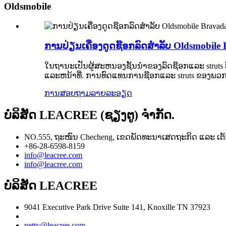
Oldsmobile
ການປ່ຽນເຄື່ອງດູດຊ໊ອກລົດສໍາລັບ Oldsmobile
ໃນຖານະເປັນຜູ້ສະຫນອງຊັ້ນນໍາຂອງລົດຊ໊ອກແລະ struts
ແລະຫນ້າທີ່. ການທົດແທນການຊ໊ອກແລະ struts ຂອງພວກ
ການສອບຖາມ
ລາຍລະອຽດ
ບໍລິສັດ LEACREE (ຊຽງຕູ) ຈຳກັດ.
NO.555, ຖະໜົນ Checheng, ເຂດພັດທະນາເສດຖະກິດ ແລະ ເຕັ
+86-28-6598-8159
info@leacree.com
info@leacree.com
ບໍລິສັດ LEACREE
9041 Executive Park Drive Suite 141, Knoxille TN 37923
petty@leacree.com