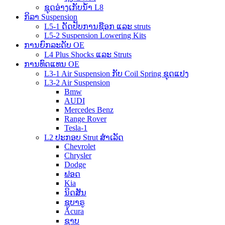
ຊຸດອ່າງເກັບນ້ຳ L8
ກິລາ Suspension
L5-1 ດັດປັບການຊ໊ອກ ແລະ struts
L5-2 Suspension Lowering Kits
ການຍົກລະດັບ OE
L4 Plus Shocks ແລະ Struts
ການທົດແທນ OE
L3-1 Air Suspension ກັບ Coil Spring ຊຸດແປງ
L3-2 Air Suspension
Bmw
AUDI
Mercedes Benz
Range Rover
Tesla-1
L2 ປະກອບ Strut ສໍາເລັດ
Chevrolet
Chrysler
Dodge
ຟອດ
Kia
ນິດສັນ
ຊູບາຣູ
Acura
ຊາບ