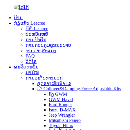
ບ້ານ
ກ່ຽວກັບ Leacree
ຍີ່ຫໍ້ Leacree
ປະຫວັດຫຍໍ້
ການຢັ້ງຢືນ
ການຄວບຄຸມຄຸນນະພາບ
ງານວາງສະແດງ
FAQ
ວິດີໂອ
ຜະລິດຕະພັນ
ມາໃໝ່
ການລະງັບທາງນອກ
ຊຸດອ່າງເກັບນ້ຳ L8
L7 Coilover&Damping Force Adjustable Kits
ຖັງ GWM
GWM Haval
Ford Ranger
Isuzu D-MAX
Jeep Wrangler
Mitsubishi Pajero
Toyota Hilux