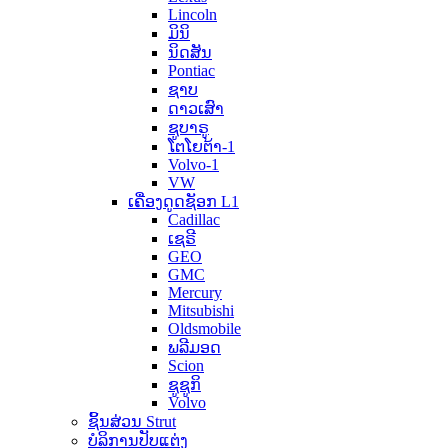
Lincoln
ມິນິ
ນິດສັນ
Pontiac
ຊາບ
ດາວເສົາ
ຊູບາຣູ
ໂຕໂຍຕ້າ-1
Volvo-1
VW
ເຄື່ອງດູດຊັອກ L1
Cadillac
ເຊຣີ
GEO
GMC
Mercury
Mitsubishi
Oldsmobile
ພລີມອດ
Scion
ຊູຊູກິ
Volvo
ຊິ້ນສ່ວນ Strut
ບໍລິການປັບແຕ່ງ