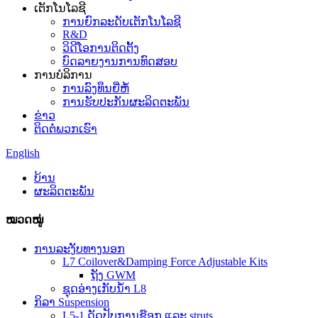
ເຕັກໂນໂລຊີ
ການຍົກລະດັບເຕັກໂນໂລຊີ
R&D
ວິດີໂອການຕິດຕັ້ງ
ບົດລາຍງານການທົດສອບ
ການບໍລິການ
ການລົງທຶນຍີ່ຫໍ້
ການຮັບປະກັນຜະລິດຕະພັນ
ຂ່າວ
ຕິດຕໍ່ພວກເຮົາ
English
ບ້ານ
ຜະລິດຕະພັນ
ໝວດໝູ່
ການລະງັບທາງນອກ
L7 Coilover&Damping Force Adjustable Kits
ຖັງ GWM
ຊຸດອ່າງເກັບນ້ຳ L8
ກິລາ Suspension
L5-1 ດັດປັບການຊ໊ອກ ແລະ struts