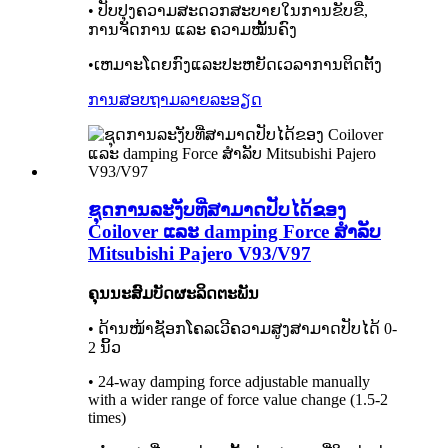
• ປັບປຸງຄວາມສະດວກສະບາຍໃນການຂັບຂີ່,
ການຈັດການ ແລະ ຄວາມໝັ້ນຄົງ
•ເຫມາະໂດຍກົງແລະປະຫຍັດເວລາການຕິດຕັ້ງ
ການສອບຖາມ
ລາຍລະອຽດ
ຊຸດການລະງັບທີ່ສາມາດປັບໄດ້ຂອງ
Coilover ແລະ damping Force ສໍາລັບ
Mitsubishi Pajero V93/V97
ຄຸນນະສົມບັດຜະລິດຕະພັນ
• ດ້ານໜ້າຊັອກໂຄລເວີຄວາມສູງສາມາດປັບໄດ້ 0-
2 ນິ້ວ
• 24-way damping force adjustable manually
with a wider range of force value change (1.5-2
times)