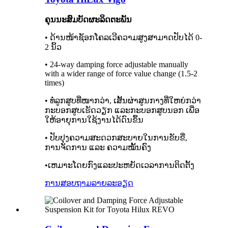
ຄຸນນະສົມບັດຜະລິດຕະພັນ
• ດ້ານໜ້າຊັອກໂຄລເວີຄວາມສູງສາມາດປັບໄດ້ 0-
2 ນິ້ວ
• 24-way damping force adjustable manually
with a wider range of force value change (1.5-2
times)
• ທໍ່ລູກສູບທີ່ໜາກວ່າ, ເສັ້ນຜ່າສູນກາງທີ່ໃຫຍ່ກວ່າ
ກະບອກສູບເຮັດວຽກ ແລະກະບອກສູບນອກ ເພື່ອ
ໃຫ້ອາຍຸການໃຊ້ງານໄດ້ດົນຂຶ້ນ
• ປັບປຸງຄວາມສະດວກສະບາຍໃນການຂັບຂີ່,
ການຈັດການ ແລະ ຄວາມໝັ້ນຄົງ
•ເຫມາະໂດຍກົງແລະປະຫຍັດເວລາການຕິດຕັ້ງ
ການສອບຖາມ
ລາຍລະອຽດ