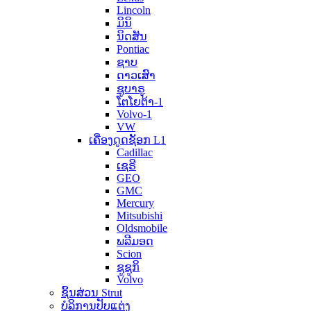
Lincoln
ມິນິ
ນິດສັນ
Pontiac
ຊາບ
ດາວເສົາ
ຊູບາຣູ
ໂຕໂຍຕ້າ-1
Volvo-1
VW
ເຄື່ອງດູດຊັອກ L1
Cadillac
ເຊຣີ
GEO
GMC
Mercury
Mitsubishi
Oldsmobile
ພລີມອດ
Scion
ຊູຊູກິ
Volvo
ຊິ້ນສ່ວນ Strut
ບໍລິການປັບແຕ່ງ