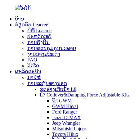
ບ້ານ
ກ່ຽວກັບ Leacree
ຍີ່ຫໍ້ Leacree
ປະຫວັດຫຍໍ້
ການຢັ້ງຢືນ
ການຄວບຄຸມຄຸນນະພາບ
ງານວາງສະແດງ
FAQ
ວິດີໂອ
ຜະລິດຕະພັນ
ມາໃໝ່
ການລະງັບທາງນອກ
ຊຸດອ່າງເກັບນ້ຳ L8
L7 Coilover&Damping Force Adjustable Kits
ຖັງ GWM
GWM Haval
Ford Ranger
Isuzu D-MAX
Jeep Wrangler
Mitsubishi Pajero
Toyota Hilux