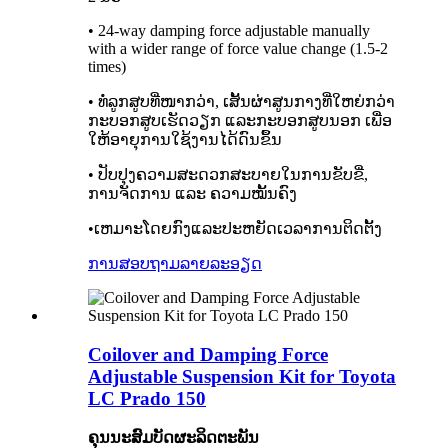
• 24-way damping force adjustable manually
with a wider range of force value change (1.5-2
times)
• ທໍ່ລູກສູບທີ່ໜາກວ່າ, ເສັ້ນຜ່າສູນກາງທີ່ໃຫຍ່ກວ່າ
ກະບອກສູບເຮັດວຽກ ແລະກະບອກສູບນອກ ເພື່ອ
ໃຫ້ອາຍຸການໃຊ້ງານໄດ້ດົນຂຶ້ນ
• ປັບປຸງຄວາມສະດວກສະບາຍໃນການຂັບຂີ່,
ການຈັດການ ແລະ ຄວາມໝັ້ນຄົງ
•ເຫມາະໂດຍກົງແລະປະຫຍັດເວລາການຕິດຕັ້ງ
ການສອບຖາມ
ລາຍລະອຽດ
Coilover and Damping Force
Adjustable Suspension Kit for Toyota
LC Prado 150
ຄຸນນະສົມບັດຜະລິດຕະພັນ