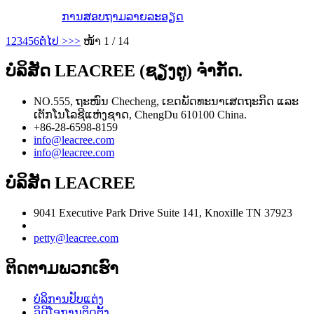
ການສອບຖາມ
ລາຍລະອຽດ
1
2
3
4
5
6
ຕໍ່ໄປ >
>>
ໜ້າ 1 / 14
ບໍລິສັດ LEACREE (ຊຽງຕູ) ຈຳກັດ.
NO.555, ຖະໜົນ Checheng, ເຂດພັດທະນາເສດຖະກິດ ແລະ
ເຕັກໂນໂລຊີແຫ່ງຊາດ, ChengDu 610100 China.
+86-28-6598-8159
info@leacree.com
info@leacree.com
ບໍລິສັດ LEACREE
9041 Executive Park Drive Suite 141, Knoxille TN 37923
petty@leacree.com
ຕິດຕາມພວກເຮົາ
ບໍລິການປັບແຕ່ງ
ວິດີໂອການຕິດຕັ້ງ