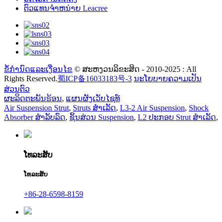
ຕົວແທນຈໍາຫນ່າຍ Leacree
ຂໍ້ກໍານົດແລະເງື່ອນໄຂ
© ສະຫງວນລິຂະສິດ - 2010-2025 : All
Rights Reserved.
蜀ICP备16033183号-3
ນະໂຍບາຍຄວາມເປັນ
ສ່ວນຕົວ
ຜະລິດຕະພັນຮ້ອນ
,
ແຜນຜັງເວັບໄຊທ໌
Air Suspension Strut
,
Struts ສໍາເລັດ
,
L3-2 Air Suspension
,
Shock
Absorber ສໍາລັບລົດ
,
ຊິ້ນສ່ວນ Suspension
,
L2 ປະກອບ Strut ສໍາເລັດ
,
ໂທລະສັບ
ໂທລະສັບ
+86-28-6598-8159