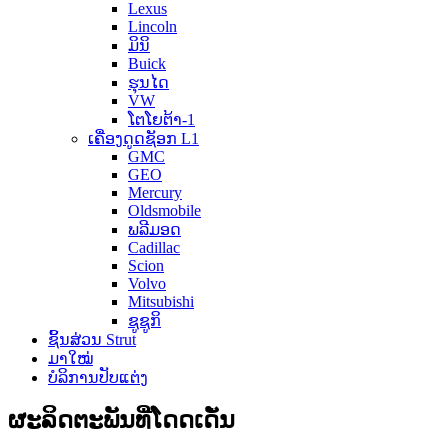
Lexus
Lincoln
ມິນິ
Buick
ຮຸນໄດ
VW
ໂຕໂຍຕ້າ-1
ເຄື່ອງດູດຊັອກ L1
GMC
GEO
Mercury
Oldsmobile
ພລີມອດ
Cadillac
Scion
Volvo
Mitsubishi
ຊູຊູກິ
ຊິ້ນສ່ວນ Strut
ມາໃໝ່
ບໍລິການປັບແຕ່ງ
ຜະລິດຕະພັນທີ່ໂດດເດັ່ນ