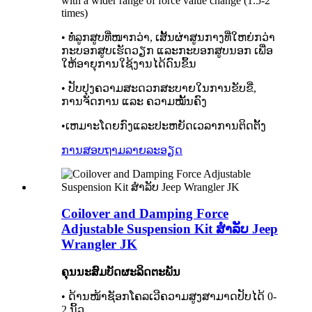
with a wider range of force value change (1.5-2
times)
• ທໍ່ລູກສູບທີ່ໜາກວ່າ, ເສັ້ນຜ່າສູນກາງທີ່ໃຫຍ່ກວ່າ
ກະບອກສູບເຮັດວຽກ ແລະກະບອກສູບນອກ ເພື່ອ
ໃຫ້ອາຍຸການໃຊ້ງານໄດ້ດົນຂຶ້ນ
• ປັບປຸງຄວາມສະດວກສະບາຍໃນການຂັບຂີ່,
ການຈັດການ ແລະ ຄວາມໝັ້ນຄົງ
•ເຫມາະໂດຍກົງແລະປະຫຍັດເວລາການຕິດຕັ້ງ
ການສອບຖາມ
ລາຍລະອຽດ
Coilover and Damping Force
Adjustable Suspension Kit ສໍາລັບ Jeep
Wrangler JK
ຄຸນນະສົມບັດຜະລິດຕະພັນ
• ດ້ານໜ້າຊັອກໂຄລເວີຄວາມສູງສາມາດປັບໄດ້ 0-
2 ນິ້ວ