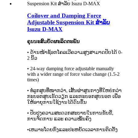
Coilover and Damping Force
Adjustable Suspension Kit ສໍາລັບ
Isuzu D-MAX
ຄຸນນະສົມບັດຜະລິດຕະພັນ
• ດ້ານໜ້າຊັອກໂຄລເວີຄວາມສູງສາມາດປັບໄດ້ 0-
2 ນິ້ວ
• 24-way damping force adjustable manually
with a wider range of force value change (1.5-2
times)
• ທໍ່ລູກສູບທີ່ໜາກວ່າ, ເສັ້ນຜ່າສູນກາງທີ່ໃຫຍ່ກວ່າ
ກະບອກສູບເຮັດວຽກ ແລະກະບອກສູບນອກ ເພື່ອ
ໃຫ້ອາຍຸການໃຊ້ງານໄດ້ດົນຂຶ້ນ
• ປັບປຸງຄວາມສະດວກສະບາຍໃນການຂັບຂີ່,
ການຈັດການ ແລະ ຄວາມໝັ້ນຄົງ
•ເຫມາະໂດຍກົງແລະປະຫຍັດເວລາການຕິດຕັ້ງ