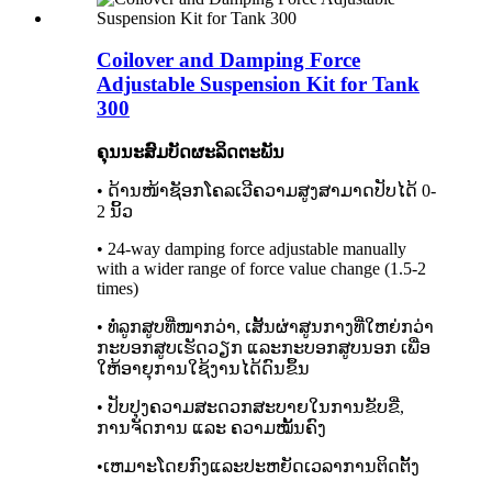
Coilover and Damping Force
Adjustable Suspension Kit for Tank
300
ຄຸນນະສົມບັດຜະລິດຕະພັນ
• ດ້ານໜ້າຊັອກໂຄລເວີຄວາມສູງສາມາດປັບໄດ້ 0-
2 ນິ້ວ
• 24-way damping force adjustable manually
with a wider range of force value change (1.5-2
times)
• ທໍ່ລູກສູບທີ່ໜາກວ່າ, ເສັ້ນຜ່າສູນກາງທີ່ໃຫຍ່ກວ່າ
ກະບອກສູບເຮັດວຽກ ແລະກະບອກສູບນອກ ເພື່ອ
ໃຫ້ອາຍຸການໃຊ້ງານໄດ້ດົນຂຶ້ນ
• ປັບປຸງຄວາມສະດວກສະບາຍໃນການຂັບຂີ່,
ການຈັດການ ແລະ ຄວາມໝັ້ນຄົງ
•ເຫມາະໂດຍກົງແລະປະຫຍັດເວລາການຕິດຕັ້ງ