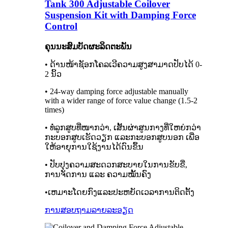
Tank 300 Adjustable Coilover
Suspension Kit with Damping Force
Control
ຄຸນນະສົມບັດຜະລິດຕະພັນ
• ດ້ານໜ້າຊັອກໂຄລເວີຄວາມສູງສາມາດປັບໄດ້ 0-
2 ນິ້ວ
• 24-way damping force adjustable manually
with a wider range of force value change (1.5-2
times)
• ທໍ່ລູກສູບທີ່ໜາກວ່າ, ເສັ້ນຜ່າສູນກາງທີ່ໃຫຍ່ກວ່າ
ກະບອກສູບເຮັດວຽກ ແລະກະບອກສູບນອກ ເພື່ອ
ໃຫ້ອາຍຸການໃຊ້ງານໄດ້ດົນຂຶ້ນ
• ປັບປຸງຄວາມສະດວກສະບາຍໃນການຂັບຂີ່,
ການຈັດການ ແລະ ຄວາມໝັ້ນຄົງ
•ເຫມາະໂດຍກົງແລະປະຫຍັດເວລາການຕິດຕັ້ງ
ການສອບຖາມ
ລາຍລະອຽດ