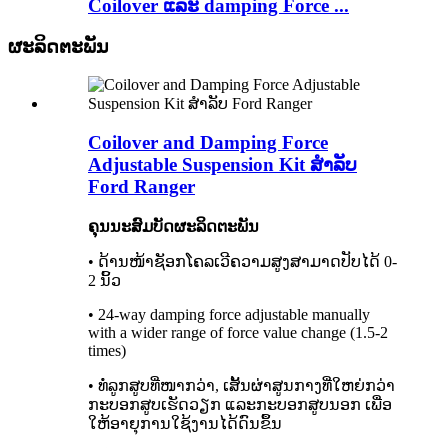
Coilover ແລະ damping Force ...
ຜະລິດຕະພັນ
Coilover and Damping Force
Adjustable Suspension Kit ສໍາລັບ
Ford Ranger
ຄຸນນະສົມບັດຜະລິດຕະພັນ
• ດ້ານໜ້າຊັອກໂຄລເວີຄວາມສູງສາມາດປັບໄດ້ 0-
2 ນິ້ວ
• 24-way damping force adjustable manually
with a wider range of force value change (1.5-2
times)
• ທໍ່ລູກສູບທີ່ໜາກວ່າ, ເສັ້ນຜ່າສູນກາງທີ່ໃຫຍ່ກວ່າ
ກະບອກສູບເຮັດວຽກ ແລະກະບອກສູບນອກ ເພື່ອ
ໃຫ້ອາຍຸການໃຊ້ງານໄດ້ດົນຂຶ້ນ