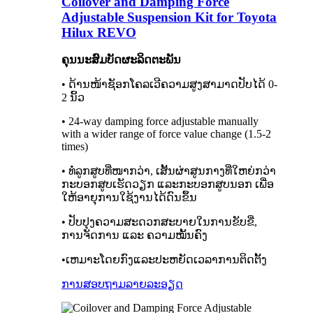
Coilover and Damping Force
Adjustable Suspension Kit for Toyota
Hilux REVO
ຄຸນນະສົມບັດຜະລິດຕະພັນ
• ດ້ານໜ້າຊັອກໂຄລເວີຄວາມສູງສາມາດປັບໄດ້ 0-
2 ນິ້ວ
• 24-way damping force adjustable manually
with a wider range of force value change (1.5-2
times)
• ທໍ່ລູກສູບທີ່ໜາກວ່າ, ເສັ້ນຜ່າສູນກາງທີ່ໃຫຍ່ກວ່າ
ກະບອກສູບເຮັດວຽກ ແລະກະບອກສູບນອກ ເພື່ອ
ໃຫ້ອາຍຸການໃຊ້ງານໄດ້ດົນຂຶ້ນ
• ປັບປຸງຄວາມສະດວກສະບາຍໃນການຂັບຂີ່,
ການຈັດການ ແລະ ຄວາມໝັ້ນຄົງ
•ເຫມາະໂດຍກົງແລະປະຫຍັດເວລາການຕິດຕັ້ງ
ການສອບຖາມ
ລາຍລະອຽດ