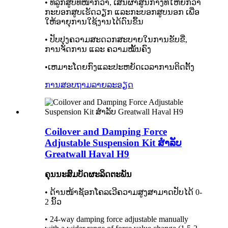
• ທໍ່ລູກສູບທີ່ໜາກວ່າ, ເສັ້ນຜ່າສູນກາງທີ່ໃຫຍ່ກວ່າ
ກະບອກສູບເຮັດວຽກ ແລະກະບອກສູບນອກ ເພື່ອ
ໃຫ້ອາຍຸການໃຊ້ງານໄດ້ດົນຂຶ້ນ
• ປັບປຸງຄວາມສະດວກສະບາຍໃນການຂັບຂີ່,
ການຈັດການ ແລະ ຄວາມໝັ້ນຄົງ
•ເຫມາະໂດຍກົງແລະປະຫຍັດເວລາການຕິດຕັ້ງ
ການສອບຖາມ
ລາຍລະອຽດ
Coilover and Damping Force
Adjustable Suspension Kit ສໍາລັບ
Greatwall Haval H9
ຄຸນນະສົມບັດຜະລິດຕະພັນ
• ດ້ານໜ້າຊັອກໂຄລເວີຄວາມສູງສາມາດປັບໄດ້ 0-
2 ນິ້ວ
• 24-way damping force adjustable manually