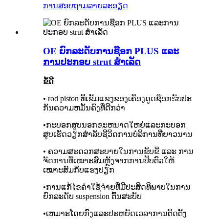
ການສອບຖາມ
ລາຍລະອຽດ
OE ຍົກລະດັບການຊ໊ອກ PLUS ແລະ
ການປະກອບ strut ສໍາເລັດ
ຂໍ້ດີ
• rod piston ທີ່ເຂັ້ມແຂງຂອງເຄື່ອງດູດຊ໊ອກຮັບປະ
ກັນຄວາມຫມັ້ນຄົງທີ່ດີກວ່າ
•ກະບອກສູບນອກຂະຫນາດໃຫຍ່ແລະກະບອກ
ສູບເຮັດວຽກສໍາລັບຊີວິດການບໍລິການທີ່ຍາວນານ
• ຄວາມສະດວກສະບາຍໃນການຂັບຂີ່ ແລະ ການ
ຈັດການທີ່ເໝາະສົມຫຼັງຈາກການປັບຕົວໃຫ້
ເໝາະສົມກັບແຮງປຽກ
•ການແກ້ໄຂຄ່າໃຊ້ຈ່າຍທີ່ມີປະສິດທິພາບໃນການ
ຍົກລະດັບ suspension ຕົ້ນສະບັບ
•ເຫມາະໂດຍກົງແລະປະຫຍັດເວລາການຕິດຕັ້ງ