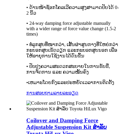
• ດ້ານໜ້າຊັອກໂຄລເວີຄວາມສູງສາມາດປັບໄດ້ 0-
2 ນິ້ວ
• 24-way damping force adjustable manually
with a wider range of force value change (1.5-2
times)
• ທໍ່ລູກສູບທີ່ໜາກວ່າ, ເສັ້ນຜ່າສູນກາງທີ່ໃຫຍ່ກວ່າ
ກະບອກສູບເຮັດວຽກ ແລະກະບອກສູບນອກ ເພື່ອ
ໃຫ້ອາຍຸການໃຊ້ງານໄດ້ດົນຂຶ້ນ
• ປັບປຸງຄວາມສະດວກສະບາຍໃນການຂັບຂີ່,
ການຈັດການ ແລະ ຄວາມໝັ້ນຄົງ
•ເຫມາະໂດຍກົງແລະປະຫຍັດເວລາການຕິດຕັ້ງ
ການສອບຖາມ
ລາຍລະອຽດ
Coilover and Damping Force
Adjustable Suspension Kit ສໍາລັບ
Toyota HiLux Vigo