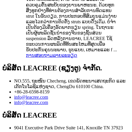
ຄວບຄຸມຕົ້ນສະບັບຂອງຍານພາຫະນະ. ດ້ວຍທຸກ
ສິ່ງທຸກຢ່າງທີ່ທ່ານຕ້ອງການສໍາລັບການທົດແທນ
strut ໃນອັນດຽວ, ການປະກອບທີ່ສົມບູນແມ່ນງ່າຍ
ແລະໄວກວ່າການຕິດຕັ້ງ struts ແບບດັ້ງເດີມ. ບໍ່ຈໍາ
ເປັນຕ້ອງມີເຄື່ອງອັດພາກຮຽນ spring. ໃນຖານະ
ເປັນຜູ້ຜະລິດຊັ້ນນໍາຂອງຈີນຂອງຊິ້ນສ່ວນ
suspension ລົດຫລັງການຂາຍ, LEACREE ໃຊ້
ຂະບວນການຜະລິດທີ່ທັນສະໄຫມທີ່ສຸດເພື່ອ
ຮັບປະກັນຄຸນນະພາບ, ຮູບແບບ, ເຫມາະແລະ f ...
ການສອບຖາມ
ລາຍລະອຽດ
ບໍລິສັດ LEACREE (ຊຽງຕູ) ຈຳກັດ.
NO.555, ຖະໜົນ Checheng, ເຂດພັດທະນາເສດຖະກິດ ແລະ
ເຕັກໂນໂລຊີແຫ່ງຊາດ, ChengDu 610100 China.
+86-28-6598-8159
info@leacree.com
info@leacree.com
ບໍລິສັດ LEACREE
9041 Executive Park Drive Suite 141, Knoxille TN 37923