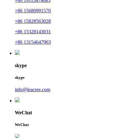
+86 19113474085
+86 15680991570
+86 15828563028
+86 15328143031
+86 13154647963
skype
skype
info@leacree.com
WeChat
WeChat