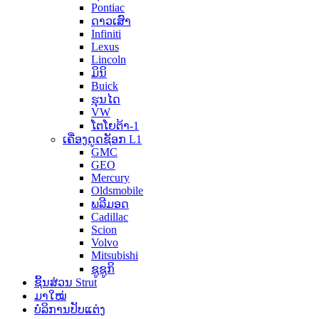
Pontiac
ດາວເສົາ
Infiniti
Lexus
Lincoln
ມິນິ
Buick
ຮຸນໄດ
VW
ໂຕໂຍຕ້າ-1
ເຄື່ອງດູດຊັອກ L1
GMC
GEO
Mercury
Oldsmobile
ພລີມອດ
Cadillac
Scion
Volvo
Mitsubishi
ຊູຊູກິ
ຊິ້ນສ່ວນ Strut
ມາໃໝ່
ບໍລິການປັບແຕ່ງ