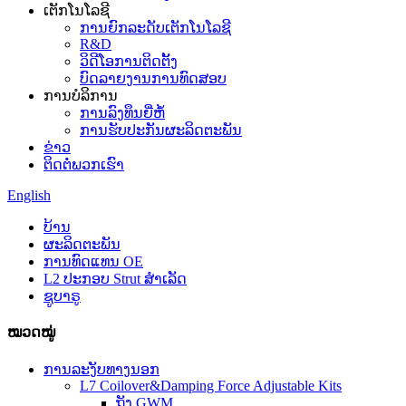
ເຕັກໂນໂລຊີ
ການຍົກລະດັບເຕັກໂນໂລຊີ
R&D
ວິດີໂອການຕິດຕັ້ງ
ບົດລາຍງານການທົດສອບ
ການບໍລິການ
ການລົງທຶນຍີ່ຫໍ້
ການຮັບປະກັນຜະລິດຕະພັນ
ຂ່າວ
ຕິດຕໍ່ພວກເຮົາ
English
ບ້ານ
ຜະລິດຕະພັນ
ການທົດແທນ OE
L2 ປະກອບ Strut ສໍາເລັດ
ຊູບາຣູ
ໝວດໝູ່
ການລະງັບທາງນອກ
L7 Coilover&Damping Force Adjustable Kits
ຖັງ GWM