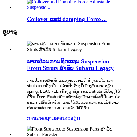
Coilover ແລະ damping Force ...
ຊູບາຣູ
ພາກສ່ວນການທົດແທນ Suspension
Front Struts ສໍາລັບ Subaru Legacy
ການປະກອບສໍາເລັດແມ່ນງ່າຍຕໍ່ການຕິດຕັ້ງແລະໄວກວ່າ
struts ແບບດັ້ງເດີມ. ບໍ່ຈໍາເປັນຕ້ອງມີເຄື່ອງອັດພາກຮຽນ
spring. LEACREE ເຄື່ອງດູດຊັອກ ແລະ struts ທີ່ປັບປຸງໃຫ້
ດີຂຶ້ນ ມີການສັ່ນສະເທືອນໜ້ອຍລົງເມື່ອຜ່ານລົດທີ່ມີຄວາມໄວ
ແລະ ຖະໜົນທີ່ຕຳກັນ, ແລ່ນໄດ້ສະດວກກວ່າ, ແລະມີຄວາມ
ສະດວກສະບາຍ ແລະ ການຈັບມືທີ່ດີຂຶ້ນ.
ການສອບຖາມ
ລາຍລະອຽດ