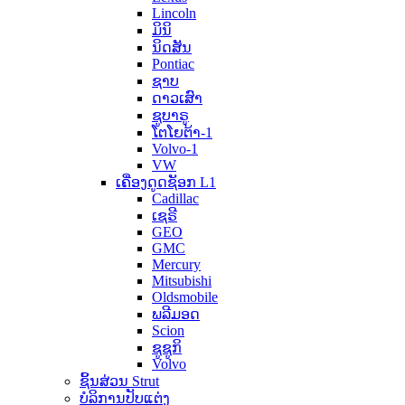
Lincoln
ມິນິ
ນິດສັນ
Pontiac
ຊາບ
ດາວເສົາ
ຊູບາຣູ
ໂຕໂຍຕ້າ-1
Volvo-1
VW
ເຄື່ອງດູດຊັອກ L1
Cadillac
ເຊຣີ
GEO
GMC
Mercury
Mitsubishi
Oldsmobile
ພລີມອດ
Scion
ຊູຊູກິ
Volvo
ຊິ້ນສ່ວນ Strut
ບໍລິການປັບແຕ່ງ