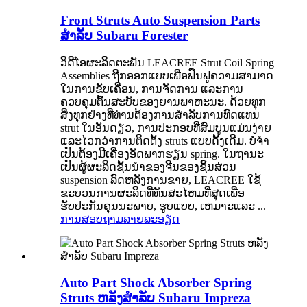
Front Struts Auto Suspension Parts
ສໍາລັບ Subaru Forester
ວິດີໂອຜະລິດຕະພັນ LEACREE Strut Coil Spring
Assemblies ຖືກອອກແບບເພື່ອຟື້ນຟູຄວາມສາມາດ
ໃນການຂັບເຄື່ອນ, ການຈັດການ ແລະການ
ຄວບຄຸມຕົ້ນສະບັບຂອງຍານພາຫະນະ. ດ້ວຍທຸກ
ສິ່ງທຸກຢ່າງທີ່ທ່ານຕ້ອງການສໍາລັບການທົດແທນ
strut ໃນອັນດຽວ, ການປະກອບທີ່ສົມບູນແມ່ນງ່າຍ
ແລະໄວກວ່າການຕິດຕັ້ງ struts ແບບດັ້ງເດີມ. ບໍ່ຈໍາ
ເປັນຕ້ອງມີເຄື່ອງອັດພາກຮຽນ spring. ໃນຖານະ
ເປັນຜູ້ຜະລິດຊັ້ນນໍາຂອງຈີນຂອງຊິ້ນສ່ວນ
suspension ລົດຫລັງການຂາຍ, LEACREE ໃຊ້
ຂະບວນການຜະລິດທີ່ທັນສະໄຫມທີ່ສຸດເພື່ອ
ຮັບປະກັນຄຸນນະພາບ, ຮູບແບບ, ເຫມາະແລະ ...
ການສອບຖາມ
ລາຍລະອຽດ
Auto Part Shock Absorber Spring
Struts ຫລັງສໍາລັບ Subaru Impreza