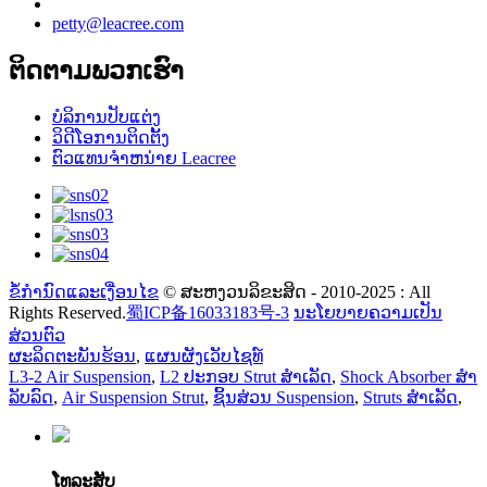
petty@leacree.com
ຕິດຕາມພວກເຮົາ
ບໍລິການປັບແຕ່ງ
ວິດີໂອການຕິດຕັ້ງ
ຕົວແທນຈໍາຫນ່າຍ Leacree
ຂໍ້ກໍານົດແລະເງື່ອນໄຂ
© ສະຫງວນລິຂະສິດ - 2010-2025 : All
Rights Reserved.
蜀ICP备16033183号-3
ນະໂຍບາຍຄວາມເປັນ
ສ່ວນຕົວ
ຜະລິດຕະພັນຮ້ອນ
,
ແຜນຜັງເວັບໄຊທ໌
L3-2 Air Suspension
,
L2 ປະກອບ Strut ສໍາເລັດ
,
Shock Absorber ສໍາ
ລັບລົດ
,
Air Suspension Strut
,
ຊິ້ນສ່ວນ Suspension
,
Struts ສໍາເລັດ
,
ໂທລະສັບ