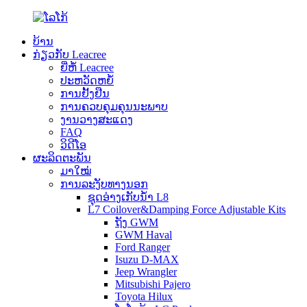
ບ້ານ
ກ່ຽວກັບ Leacree
ຍີ່ຫໍ້ Leacree
ປະຫວັດຫຍໍ້
ການຢັ້ງຢືນ
ການຄວບຄຸມຄຸນນະພາບ
ງານວາງສະແດງ
FAQ
ວິດີໂອ
ຜະລິດຕະພັນ
ມາໃໝ່
ການລະງັບທາງນອກ
ຊຸດອ່າງເກັບນ້ຳ L8
L7 Coilover&Damping Force Adjustable Kits
ຖັງ GWM
GWM Haval
Ford Ranger
Isuzu D-MAX
Jeep Wrangler
Mitsubishi Pajero
Toyota Hilux