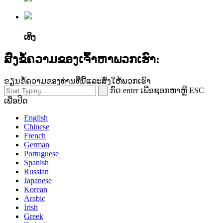
ເທິງ
ສົ່ງຂໍ້ຄວາມຂອງເຈົ້າຫາພວກເຮົາ:
ຂຽນຂໍ້ຄວາມຂອງທ່ານທີ່ນີ້ແລະສົ່ງໃຫ້ພວກເຮົາ
ກົດ enter ເພື່ອຊອກຫາຫຼື ESC
ເພື່ອປິດ
English
Chinese
French
German
Portuguese
Spanish
Russian
Japanese
Korean
Arabic
Irish
Greek