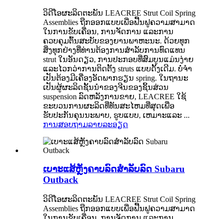
ວິດີໂອຜະລິດຕະພັນ LEACREE Strut Coil Spring
Assemblies ຖືກອອກແບບເພື່ອຟື້ນຟູຄວາມສາມາດ
ໃນການຂັບເຄື່ອນ, ການຈັດການ ແລະການ
ຄວບຄຸມຕົ້ນສະບັບຂອງຍານພາຫະນະ. ດ້ວຍທຸກ
ສິ່ງທຸກຢ່າງທີ່ທ່ານຕ້ອງການສໍາລັບການທົດແທນ
strut ໃນອັນດຽວ, ການປະກອບທີ່ສົມບູນແມ່ນງ່າຍ
ແລະໄວກວ່າການຕິດຕັ້ງ struts ແບບດັ້ງເດີມ. ບໍ່ຈໍາ
ເປັນຕ້ອງມີເຄື່ອງອັດພາກຮຽນ spring. ໃນຖານະ
ເປັນຜູ້ຜະລິດຊັ້ນນໍາຂອງຈີນຂອງຊິ້ນສ່ວນ
suspension ລົດຫລັງການຂາຍ, LEACREE ໃຊ້
ຂະບວນການຜະລິດທີ່ທັນສະໄຫມທີ່ສຸດເພື່ອ
ຮັບປະກັນຄຸນນະພາບ, ຮູບແບບ, ເຫມາະແລະ ...
ການສອບຖາມ
ລາຍລະອຽດ
ເບາະແສ້ຫຼັງຄາບລົດສຳລັບລົດ Subaru
Outback
ວິດີໂອຜະລິດຕະພັນ LEACREE Strut Coil Spring
Assemblies ຖືກອອກແບບເພື່ອຟື້ນຟູຄວາມສາມາດ
ໃນການຂັບເຄື່ອນ, ການຈັດການ ແລະການ