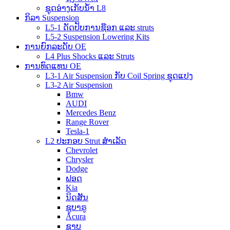
ຊຸດອ່າງເກັບນ້ຳ L8
ກິລາ Suspension
L5-1 ດັດປັບການຊ໊ອກ ແລະ struts
L5-2 Suspension Lowering Kits
ການຍົກລະດັບ OE
L4 Plus Shocks ແລະ Struts
ການທົດແທນ OE
L3-1 Air Suspension ກັບ Coil Spring ຊຸດແປງ
L3-2 Air Suspension
Bmw
AUDI
Mercedes Benz
Range Rover
Tesla-1
L2 ປະກອບ Strut ສໍາເລັດ
Chevrolet
Chrysler
Dodge
ຟອດ
Kia
ນິດສັນ
ຊູບາຣູ
Acura
ຊາບ